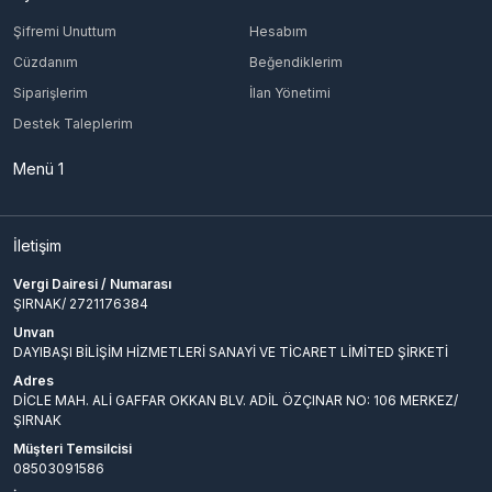
Şifremi Unuttum
Hesabım
Cüzdanım
Beğendiklerim
Siparişlerim
İlan Yönetimi
Destek Taleplerim
Menü 1
İletişim
Vergi Dairesi / Numarası
ŞIRNAK/ 2721176384
Unvan
DAYIBAŞI BİLİŞİM HİZMETLERİ SANAYİ VE TİCARET LİMİTED ŞİRKETİ
Adres
DİCLE MAH. ALİ GAFFAR OKKAN BLV. ADİL ÖZÇINAR NO: 106 MERKEZ/
ŞIRNAK
Müşteri Temsilcisi
08503091586