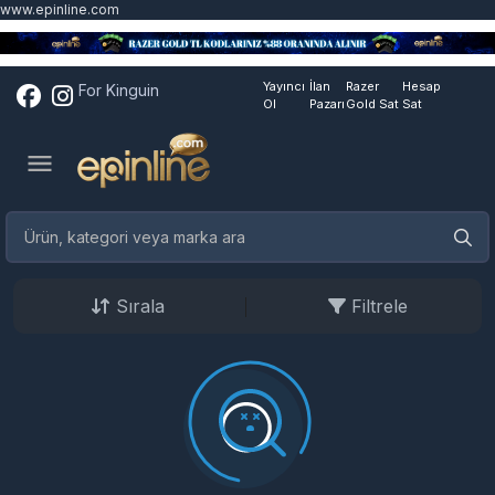
www.epinline.com
Yayıncı
İlan
Razer
Hesap
For Kinguin
Ol
Pazarı
Gold Sat
Sat
Sırala
Filtrele