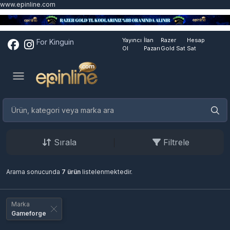
www.epinline.com
Yayıncı
İlan
Razer
Hesap
For Kinguin
Ol
Pazarı
Gold Sat
Sat
Sırala
Filtrele
Arama sonucunda
7 ürün
listelenmektedir.
Marka
Gameforge