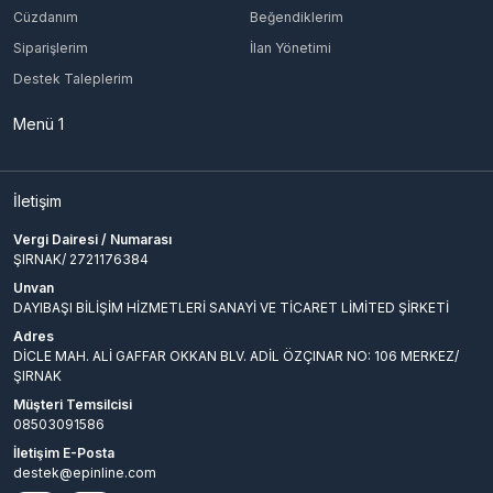
Cüzdanım
Beğendiklerim
Siparişlerim
İlan Yönetimi
Destek Taleplerim
Menü 1
İletişim
Vergi Dairesi / Numarası
ŞIRNAK/ 2721176384
Unvan
DAYIBAŞI BİLİŞİM HİZMETLERİ SANAYİ VE TİCARET LİMİTED ŞİRKETİ
Adres
DİCLE MAH. ALİ GAFFAR OKKAN BLV. ADİL ÖZÇINAR NO: 106 MERKEZ/
ŞIRNAK
Müşteri Temsilcisi
08503091586
İletişim E-Posta
destek@epinline.com