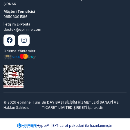
ŞIRNAK
Müşteri Temsilcisi
08503091586
İletişim E-Posta
destek@epinline.com
Ödeme Yöntemleri
© 2026
epinline
. Tüm
Bir
DAYIBAŞI BİLİŞİM HİZMETLERİ SANAYİ VE
Hakları Saklıdır.
TİCARET LİMİTED ŞİRKETİ
İştirakidir.
Hyper® | E-Ticaret paketleri ile hazırlanmıştır.