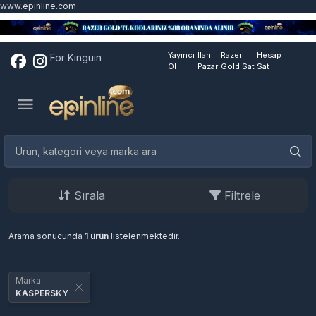
www.epinline.com
Yayıncı
İlan
Razer
Hesap
For Kinguin
Ol
Pazarı
Gold Sat
Sat
Sırala
Filtrele
Arama sonucunda
1 ürün
listelenmektedir.
Marka
KASPERSKY