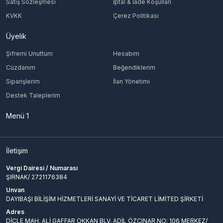
Satış Sözleşmesi
İptal & İade Koşulları
KVKK
Çerez Politikası
Üyelik
Şifremi Unuttum
Hesabım
Cüzdanım
Beğendiklerim
Siparişlerim
İlan Yönetimi
Destek Taleplerim
Menü 1
İletişim
Vergi Dairesi / Numarası
ŞIRNAK/ 2721176384
Unvan
DAYIBAŞI BİLİŞİM HİZMETLERİ SANAYİ VE TİCARET LİMİTED ŞİRKETİ
Adres
DİCLE MAH. ALİ GAFFAR OKKAN BLV. ADİL ÖZÇINAR NO: 106 MERKEZ/