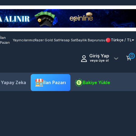
İlan
Türkçe / TL
Yayıncılarımız
Razer Gold Sat
Hesap Sat
Bayilik Başvurusu
Pazarı
Giriş Yap
0
veya üye ol
- Yapay Zeka
İlan Pazarı
Bakiye Yükle