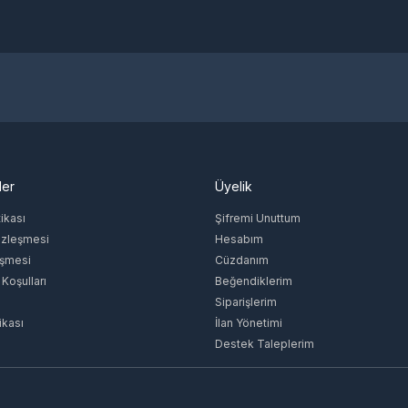
ler
Üyelik
tikası
Şifremi Unuttum
özleşmesi
Hesabım
eşmesi
Cüzdanım
 Koşulları
Beğendiklerim
Siparişlerim
ikası
İlan Yönetimi
Destek Taleplerim