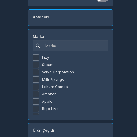
Kategori
Marka
Fizy
Steam
Valve Corporation
Milli Piyango
Lokum Games
Amazon
Apple
Bigo Live
Pearl Abyss
BluTV
Ürün Çeşidi
Dsmart