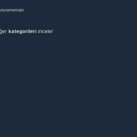
bulunamamıştır.
iğer
kategorileri
incele!