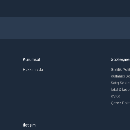
itunes
Gain
ADOBE
KASPERSKY
chatgpt
JC Planet
Diğer
Rockstar Games
Kurumsal
Sözleşme
eset
JoyGame
Hakkımızda
Gizlilik Poli
Sony
Kullanıcı S
Moonton
Satış Sözl
İptal & İade
KVKK
Çerez Polit
İletişim