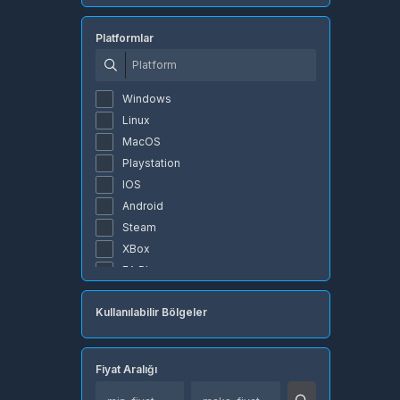
Exxen
fifa
Platformlar
Garena
GeForce
Google
Windows
İnstagram
Linux
NTTGame
MacOS
Knight Unity
Playstation
Oasis Games
IOS
Netflix
Android
Nintendo
Steam
4399en game
XBox
PlayStation
EA Play
Popmundo
Epic Games
Tencent Games
Kullanılabilir Bölgeler
Riot Games
Razer
Battle.net
Rokogame
Origin
Rise
Fiyat Aralığı
Razer
EPİNLİNE
Global