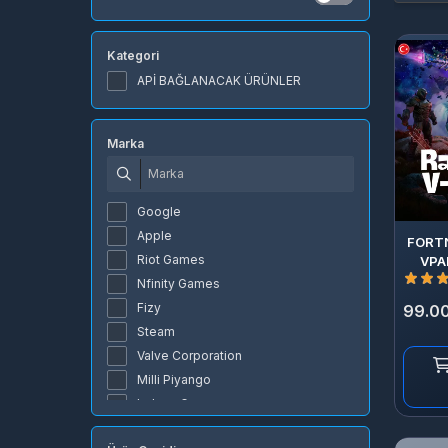
Kategori
APİ BAĞLANACAK ÜRÜNLER
Marka
Google
Apple
FORT
Riot Games
VPA
GO
Nfinity Games
Fizy
99.00
Steam
Valve Corporation
Milli Piyango
Lokum Games
Amazon