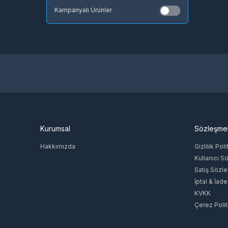
Kampanyalı Ürünler
Gameforge
itunes
Gain
ADOBE
KASPERSKY
chatgpt
JC Planet
Diğer
Rockstar Games
eset
Kurumsal
Sözleşme
JoyGame
Sony
Hakkımızda
Gizlilik Poli
Moonton
Kullanıcı S
Satış Sözl
İptal & İade
KVKK
Çerez Polit