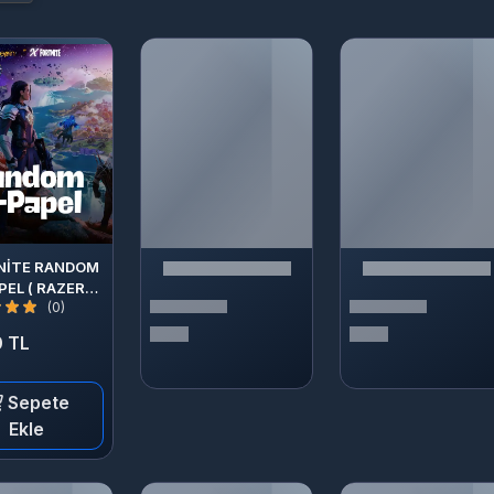
NİTE RANDOM
PEL ( RAZER
(0)
LD OLARAK
TESLİM )
 TL
Sepete
Ekle