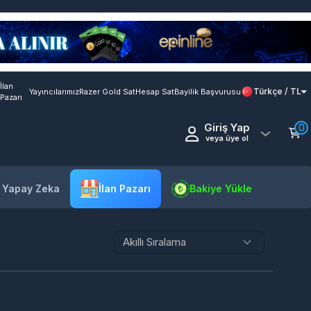
İlan
Türkçe / TL
Yayıncılarımız
Razer Gold Sat
Hesap Sat
Bayilik Başvurusu
Pazarı
Giriş Yap
0
veya üye ol
- Yapay Zeka
İlan Pazarı
Bakiye Yükle