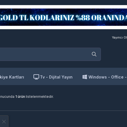
Yayıncı Ol
kiye Kartları
Tv - Dijital Yayın
Windows - Office 
onucunda
1 ürün
listelenmektedir.