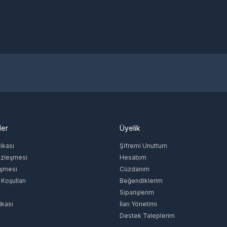
ler
Üyelik
tikası
Şifremi Unuttum
özleşmesi
Hesabım
eşmesi
Cüzdanım
 Koşulları
Beğendiklerim
Siparişlerim
ikası
İlan Yönetimi
Destek Taleplerim