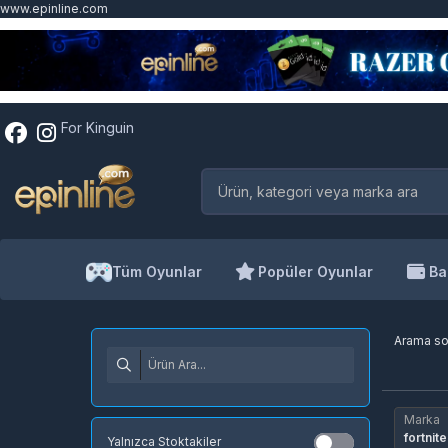
www.epinline.com
For Kinguin
Tüm Oyunlar
Popüler Oyunlar
Ba
Arama s
Marka
fortnite
Yalnızca Stoktakiler