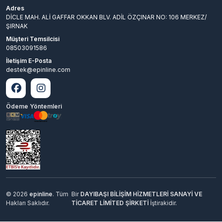
Adres
DİCLE MAH. ALİ GAFFAR OKKAN BLV. ADİL ÖZÇINAR NO: 106 MERKEZ/
ŞIRNAK
Müşteri Temsilcisi
08503091586
İletişim E-Posta
destek@epinline.com
Ödeme Yöntemleri
© 2026
epinline
. Tüm
Bir
DAYIBAŞI BİLİŞİM HİZMETLERİ SANAYİ VE
Hakları Saklıdır.
TİCARET LİMİTED ŞİRKETİ
İştirakidir.