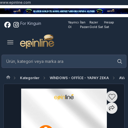
www.epinline.com
Yayıncı
İlan
Razer
Hesap
For Kinguin
Ol
Pazarı
Gold Sat
Sat
Kategoriler
WİNDOWS - OFFİCE - YAPAY ZEKA
AVA