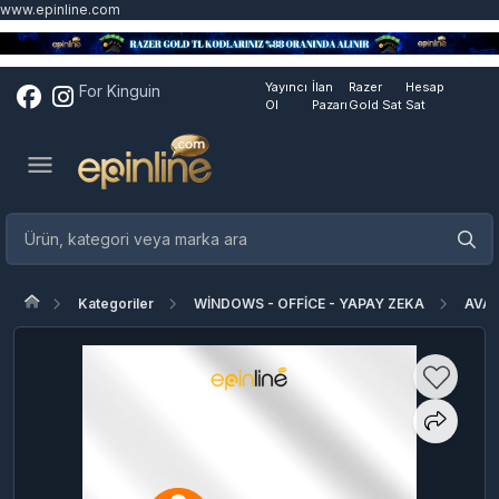
www.epinline.com
Yayıncı
İlan
Razer
Hesap
For Kinguin
Ol
Pazarı
Gold Sat
Sat
Kategoriler
WİNDOWS - OFFİCE - YAPAY ZEKA
AVA