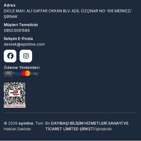
Adres
DİCLE MAH. ALİ GAFFAR OKKAN BLV. ADİL ÖZÇINAR NO: 106 MERKEZ/
ŞIRNAK
Müşteri Temsilcisi
08503091586
İletişim E-Posta
destek@epinline.com
Ödeme Yöntemleri
© 2026
epinline
. Tüm
Bir
DAYIBAŞI BİLİŞİM HİZMETLERİ SANAYİ VE
Hakları Saklıdır.
TİCARET LİMİTED ŞİRKETİ
İştirakidir.