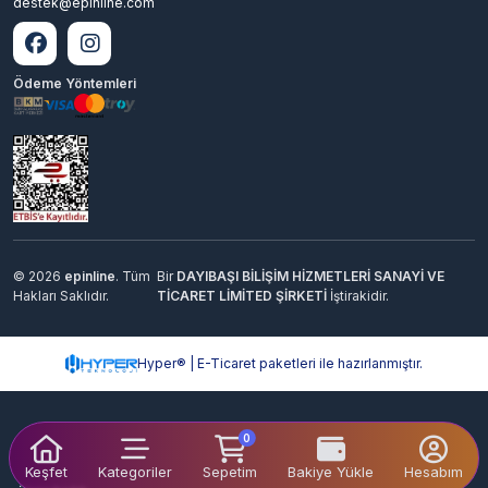
destek@epinline.com
Ödeme Yöntemleri
© 2026
epinline
. Tüm
Bir
DAYIBAŞI BİLİŞİM HİZMETLERİ SANAYİ VE
Hakları Saklıdır.
TİCARET LİMİTED ŞİRKETİ
İştirakidir.
Hyper® | E-Ticaret paketleri ile hazırlanmıştır.
0
Keşfet
Kategoriler
Sepetim
Bakiye Yükle
Hesabım