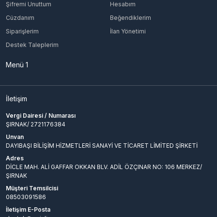
Şifremi Unuttum
Hesabım
Cüzdanım
Beğendiklerim
Siparişlerim
İlan Yönetimi
Destek Taleplerim
Menü 1
İletişim
Vergi Dairesi / Numarası
ŞIRNAK/ 2721176384
Unvan
DAYIBAŞI BİLİŞİM HİZMETLERİ SANAYİ VE TİCARET LİMİTED ŞİRKETİ
Adres
DİCLE MAH. ALİ GAFFAR OKKAN BLV. ADİL ÖZÇINAR NO: 106 MERKEZ/
ŞIRNAK
Müşteri Temsilcisi
08503091586
İletişim E-Posta