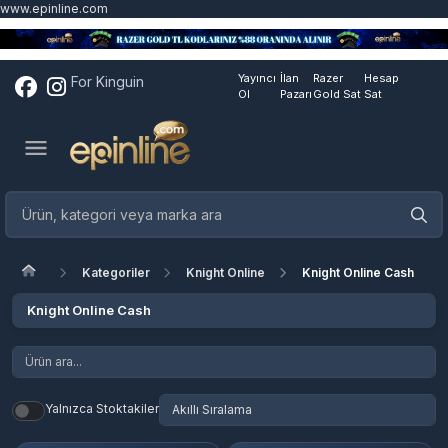
www.epinline.com
Yayıncı
İlan
Razer
Hesap
For Kinguin
Ol
Pazarı
Gold Sat
Sat
Kategoriler
Knight Online
Knight Online Cash
Knight Online Cash
Yalnızca Stoktakiler