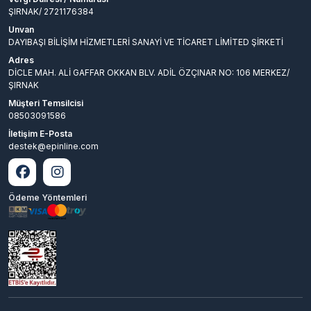
ŞIRNAK/ 2721176384
Unvan
DAYIBAŞI BİLİŞİM HİZMETLERİ SANAYİ VE TİCARET LİMİTED ŞİRKETİ
Adres
DİCLE MAH. ALİ GAFFAR OKKAN BLV. ADİL ÖZÇINAR NO: 106 MERKEZ/
ŞIRNAK
Müşteri Temsilcisi
08503091586
İletişim E-Posta
destek@epinline.com
Ödeme Yöntemleri