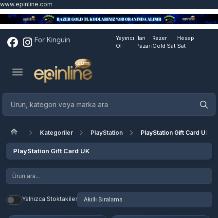
www.epinline.com
Yayıncı
İlan
Razer
Hesap
For Kinguin
Ol
Pazarı
Gold Sat
Sat
Kategoriler
PlayStation
PlayStation Gift Card UK
PlayStation Gift Card UK
Yalnızca Stoktakiler