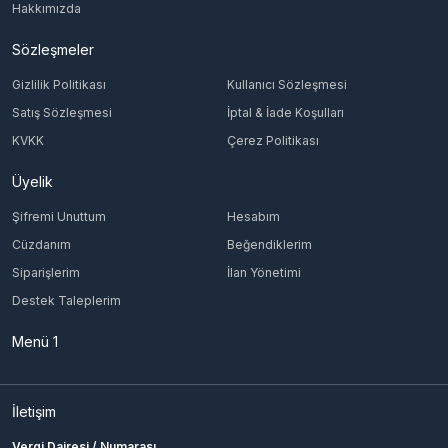
Hakkımızda
Sözleşmeler
Gizlilik Politikası
Kullanıcı Sözleşmesi
Satış Sözleşmesi
İptal & İade Koşulları
KVKK
Çerez Politikası
Üyelik
Şifremi Unuttum
Hesabım
Cüzdanım
Beğendiklerim
Siparişlerim
İlan Yönetimi
Destek Taleplerim
Menü 1
İletişim
Vergi Dairesi / Numarası