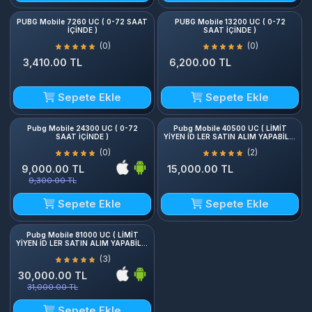
PUBG Mobile 7260 UC ( 0-72 SAAT
PUBG Mobile 13200 UC ( 0-72
İÇİNDE )
SAAT İÇİNDE )
(0)
(0)
3,410.00 TL
6,200.00 TL
Sepete Ekle
Sepete Ekle
Pubg Mobile 24300 UC ( 0-72
Pubg Mobile 40500 UC ( LİMİT
SAAT İÇİNDE )
YİYEN İD LER SATIN ALIM YAPABİLİR
! 0-48 SAAT)
(0)
(2)
9,000.00 TL
15,000.00 TL
9,300.00 TL
Sepete Ekle
Sepete Ekle
Pubg Mobile 81000 UC ( LİMİT
YİYEN İD LER SATIN ALIM YAPABİLİR
! 0-48 SAAT)
(3)
30,000.00 TL
31,000.00 TL
Sepete Ekle