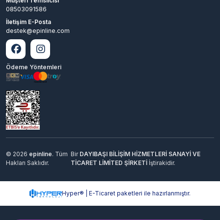
Müşteri Temsilcisi
08503091586
İletişim E-Posta
destek@epinline.com
Ödeme Yöntemleri
© 2026
epinline
. Tüm
Bir
DAYIBAŞI BİLİŞİM HİZMETLERİ SANAYİ VE
Hakları Saklıdır.
TİCARET LİMİTED ŞİRKETİ
İştirakidir.
Hyper® | E-Ticaret paketleri ile hazırlanmıştır.