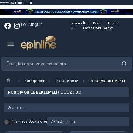
www.epinline.com
Yayıncı
İlan
Razer
Hesap
For Kinguin
Ol
Pazarı
Gold Sat
Sat
Kategoriler
PUBG Mobile
PUBG MOBİLE BEKLEMELİ
PUBG MOBİLE BEKLEMELİ ( UCUZ ) UC
Yalnızca Stoktakiler