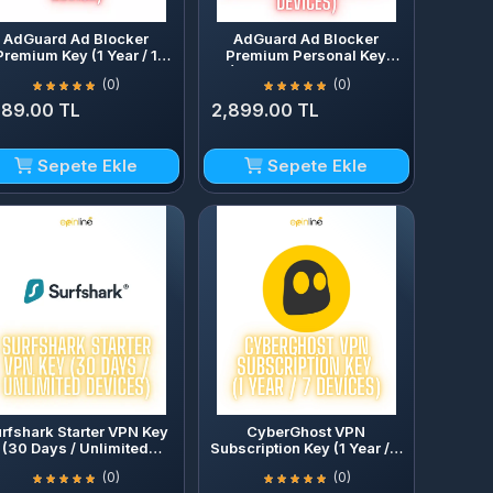
AdGuard Ad Blocker
AdGuard Ad Blocker
Premium Key (1 Year / 1
Premium Personal Key
Device)
(Perpetual License / 3
(0)
(0)
Devices)
89.00 TL
2,899.00 TL
Sepete Ekle
Sepete Ekle
rfshark Starter VPN Key
CyberGhost VPN
(30 Days / Unlimited
Subscription Key (1 Year / 7
Devices)
Devices)
(0)
(0)