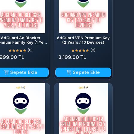
AdGuard Ad Blocker
AdGuard VPN Premium Key
emium Family Key (1 Year
(2 Years / 10 Devices)
/ 9 Devices)
(0)
(0)
,999.00 TL
3,199.00 TL
Sepete Ekle
Sepete Ekle