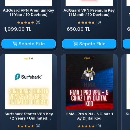
AdGuard VPN Premium Key
AdGuard VPN Premium Key
(1 Year / 10 Devices)
(1 Month / 10 Devices)
(0)
(0)
1,999.00 TL
650.00 TL
6
Sepete Ekle
Sepete Ekle
Surfshark Starter VPN Key
HMA ! Pro VPN - 5 Cihaz 1
Su
(2 Years / Unlimited
Ay Dijital Kod
Devices)
(0)
(0)