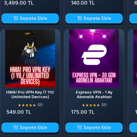
3,499.00 TL
140.00 TL
6
Sepete Ekle
Sepete Ekle
HMA! Pro VPN Key (1 YIl/
Express VPN - 1 Ay
Unlimited Devices)
Abonelik Anahtarı
(0)
(0)
549.00 TL
175.00 TL
Sepete Ekle
Sepete Ekle