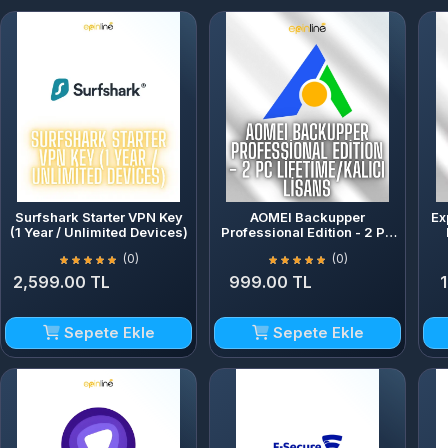
Surfshark Starter VPN Key
AOMEI Backupper
Ex
(1 Year / Unlimited Devices)
Professional Edition - 2 PC
Lifetime/Kalıcı Lisans
(0)
(0)
2,599.00 TL
999.00 TL
Sepete Ekle
Sepete Ekle