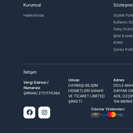
Kurumsal
Sözleşme
Hakkımızda
Gizlilik Poli
Kullanıcı S
Satış Sözl
İptal & İade
KVKK
Çerez Polit
İletişim
Unvan
Adres
Vergi Dairesi /
DAYIBAŞI BİLİŞİM
DİCLE MAH.
Numarası
HİZMETLERİ SANAYİ
GAFFAR OK
ŞIRNAK/ 2721176384
VE TİCARET LİMİTED
ADİL ÖZÇI
ŞİRKETİ
106 MERKE
Ödeme Yöntemleri