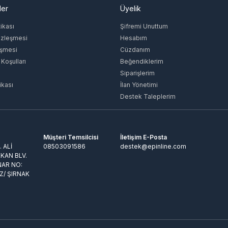
ler
Üyelik
tikası
Şifremi Unuttum
özleşmesi
Hesabım
eşmesi
Cüzdanım
 Koşulları
Beğendiklerim
Siparişlerim
ikası
İlan Yönetimi
Destek Taleplerim
Müşteri Temsilcisi
İletişim E-Posta
 ALİ
08503091586
destek@epinline.com
KAN BLV.
NAR NO:
Z/ ŞIRNAK