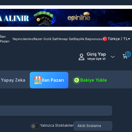
İlan
Türkçe / TL
Yayıncılarımız
Razer Gold Sat
Hesap Sat
Bayilik Başvurusu
Pazarı
Giriş Yap
0
veya üye ol
- Yapay Zeka
İlan Pazarı
Bakiye Yükle
Yalnızca Stoktakiler